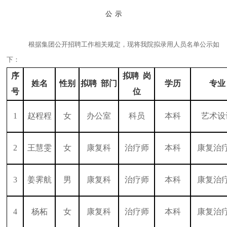
公
示
根据集团公开招聘工作相关规定，现将我院拟录用人员名单公示如
下：
序
拟聘
岗
姓名
性别
拟聘
部门
学历
专业
号
位
1
赵程程
女
办公室
科员
本科
艺术设
2
王慧雯
女
康复科
治疗师
本科
康复治
3
姜霁航
男
康复科
治疗师
本科
康复治
4
杨柘
女
康复科
治疗师
本科
康复治