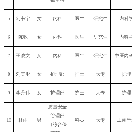
5
刘书宁
女
内科
医生
研究生
内科
6
陈聪
女
内科
医生
研究生
内科
7
王俊文
女
内科
医生
研究生
中医内
8
刘美彤
女
护理部
护士
大专
护理
9
李丹伟
女
护理部
护士
大专
护理
质量安全
管理部
10
林雨
男
科员
大专
工商管
（综合保