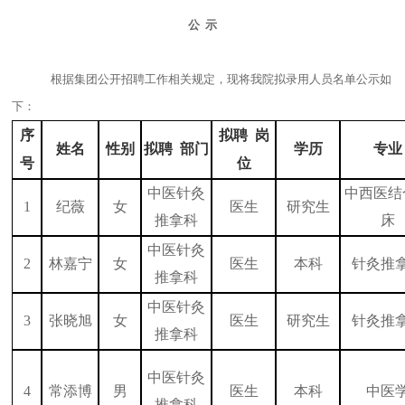
公
示
根据集团公开招聘工作相关规定，现将我院拟录用人员名单公示如
下：
序
拟聘
岗
姓名
性别
拟聘
部门
学历
专业
号
位
中医针灸
中西医结
1
纪薇
女
医生
研究生
推拿科
床
中医针灸
2
林嘉宁
女
医生
本科
针灸推
推拿科
中医针灸
3
张晓旭
女
医生
研究生
针灸推
推拿科
中医针灸
4
常添博
男
医生
本科
中医
推拿科