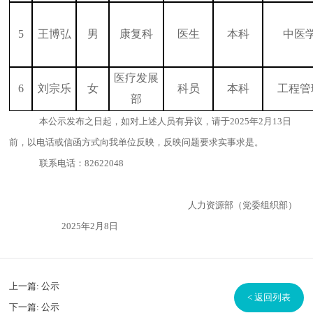
5
王博弘
男
康复科
医生
本科
中医
医疗发展
6
刘宗乐
女
科员
本科
工程管
部
本公示发布之日起，如对上述人员有异议，请于2025年2月13日
前，以电话或信函方式向我单位反映，反映问题要求实事求是。
联系
电话：
82622048
人力资源部（党委组织部）
2025年2月8日
上一篇:
公示
< 返回列表
下一篇:
公示