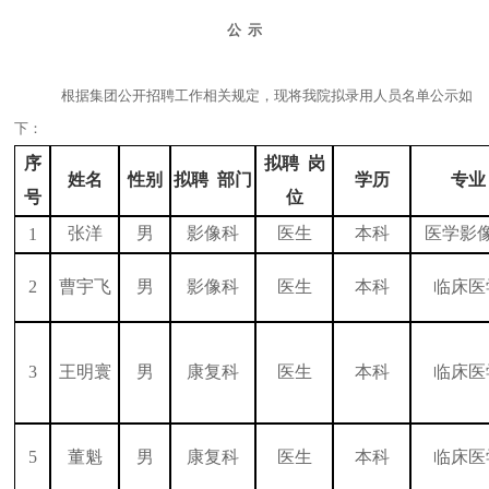
公
示
根据集团公开招聘工作相关规定，现将我院拟录用人员名单公示如
下：
序
拟聘
岗
姓名
性别
拟聘
部门
学历
专业
号
位
张洋
男
影像科
医生
本科
医学影
1
2
曹宇飞
男
影像科
医生
本科
临床医
3
王明寰
男
康复科
医生
本科
临床医
5
董魁
男
康复科
医生
本科
临床医